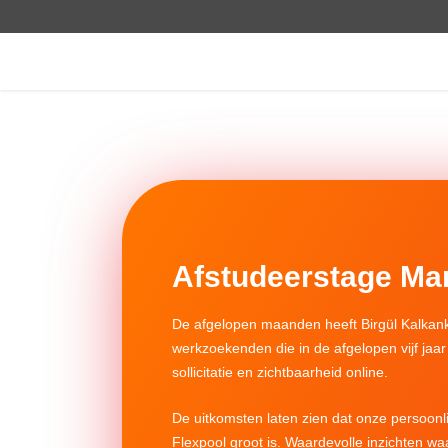
Afstudeerstage Ma
De afgelopen maanden heeft Birgül Kalkank
werkzoekenden die in de afgelopen vijf jaar
sollicitatie en zichtbaarheid online.
De uitkomsten laten zien dat onze persoonl
Flexpool groot is. Waardevolle inzichten wa