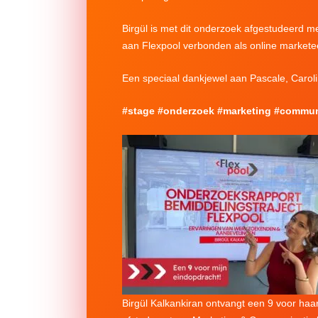
Birgül is met dit onderzoek afgestudeerd 
aan Flexpool verbonden als online markete
Een speciaal dankjewel aan Pascale, Caroli
#stage #onderzoek #marketing #commun
Birgül Kalkankiran ontvangt een 9 voor haa