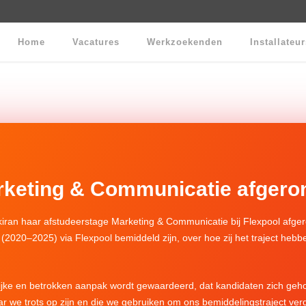
Home
Vacatures
Werkzoekenden
Installateu
rketing & Communicatie afgeron
iran haar afstudeerstage Marketing & Communicatie bij Flexpool afger
 (2020–2025) via Flexpool bemiddeld zijn, over hoe zij het traject hebb
ijke en betrokken aanpak wordt gewaardeerd, dat kandidaten zich geho
ar we trots op zijn en die we gebruiken om ons bemiddelingstraject ver