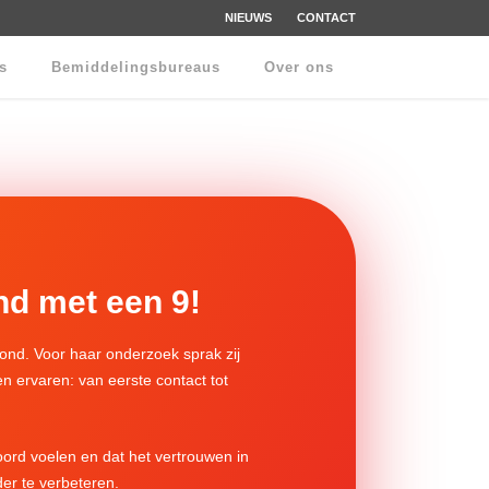
NIEUWS
CONTACT
rs
Bemiddelingsbureaus
Over ons
d met een 9!
ond. Voor haar onderzoek sprak zij
en ervaren: van eerste contact tot
ord voelen en dat het vertrouwen in
der te verbeteren.