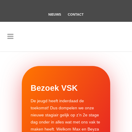
NIEUWS
CONTACT
Bezoek VSK
De jeugd heeft inderdaad de
toekomst! Dus dompelen we onze
nieuwe stagiair gelijk op z’n 2e stage
dag onder in alles wat met ons vak te
maken heeft. Welkom Max en Beyza