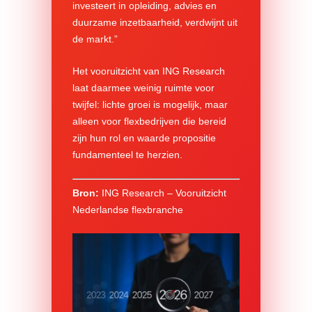
investeert in opleiding, advies en
duurzame inzetbaarheid, verdwijnt uit
de markt.”
Het vooruitzicht van ING Research
laat daarmee weinig ruimte voor
twijfel: lichte groei is mogelijk, maar
alleen voor flexbedrijven die bereid
zijn hun rol en waarde propositie
fundamenteel te herzien.
Bron:
ING Research – Vooruitzicht
Nederlandse flexbranche