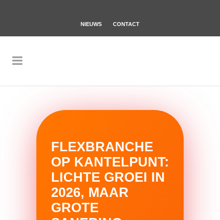
NIEUWS
CONTACT
FLEXBRANCHE
OP KANTELPUNT:
LICHTE GROEI IN
2026, MAAR
GROTE