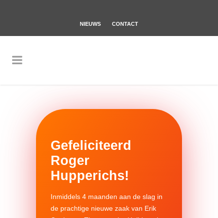
NIEUWS
CONTACT
Gefeliciteerd
Roger
Hupperichs!
Inmiddels 4 maanden aan de slag in
de prachtige nieuwe zaak van
Erik