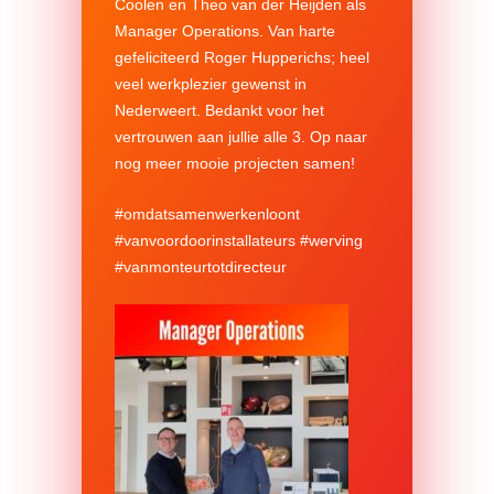
Coolen
en
Theo van der Heijden
als
Manager Operations. Van harte
gefeliciteerd
Roger Hupperichs
; heel
veel werkplezier gewenst in
Nederweert. Bedankt voor het
vertrouwen aan jullie alle 3. Op naar
nog meer mooie projecten samen!
#
omdatsamenwerkenloont
#
vanvoordoorinstallateurs
#
werving
#
vanmonteurtotdirecteur