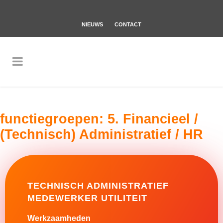
NIEUWS
CONTACT
functiegroepen:
5. Financieel /
(Technisch) Administratief / HR
TECHNISCH ADMINISTRATIEF
MEDEWERKER UTILITEIT
Werkzaamheden