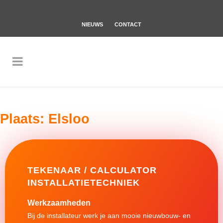
NIEUWS
CONTACT
Plaats:
Elsloo
TEKENAAR / CALCULATOR
INSTALLATIETECHNIEK
Werkzaamheden
Bij de installateur werk je aan mooie nieuwbouw- en