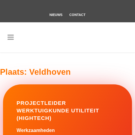
NIEUWS
CONTACT
Plaats:
Veldhoven
PROJECTLEIDER
WERKTUIGKUNDE UTILITEIT
(HIGHTECH)
Werkzaamheden