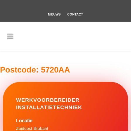
NIEUWS
CONTACT
Postcode:
5720AA
WERKVOORBEREIDER
INSTALLATIETECHNIEK
Zuidoost-Brabant