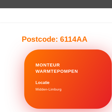
Postcode:
6114AA
MONTEUR
WARMTEPOMPEN
Midden-Limburg