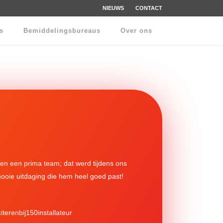
NIEUWS
CONTACT
rs
Bemiddelingsbureaus
Over ons
en een prima team; dat werd tijdens ons
mooie uitdaging die hem heel goed past!
terenbij150installateur