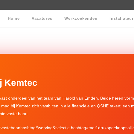
Home
Vacatures
Werkzoekenden
Installateu
ij Kemtec
ast onderdeel van het team van
Harold van Emden
. Beide heren vorm
n mag bij
Kemtec
zich vastbijten in alle financiële en QSHE taken; een 
oie vaste baan.
#
vastebaan
hashtag
#
werving
&selectie
hashtag
#
met1drukopdeknopsollici