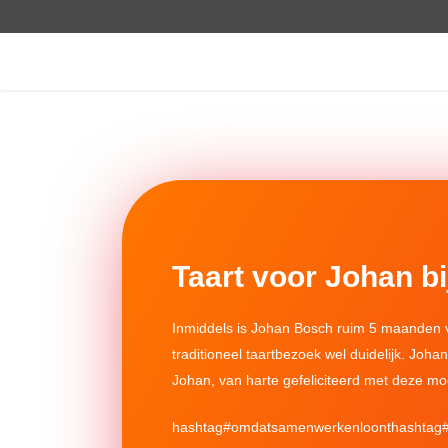
Taart voor Johan b
Inmiddels is
Johan Bosch
ruim 5 maanden v
traditioneel taartbezoek wel duidelijk. Joha
Johan, van harte gefeliciteerd met deze mo
hashtag
#
omdatsamenwerkenloont
hashtag