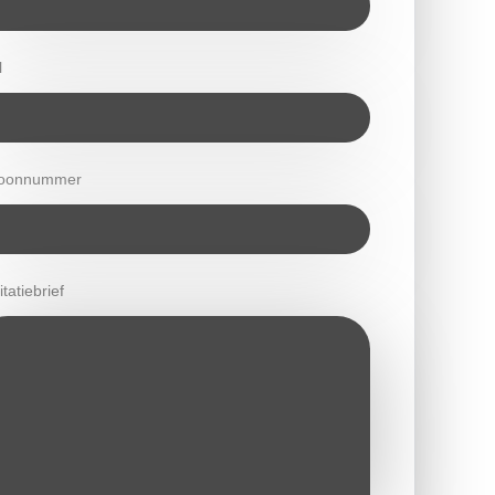
l
foonnummer
itatiebrief