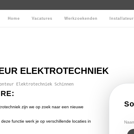
Home
Vacatures
Werkzoekenden
Installateu
TEUR ELEKTROTECHNIEK
onteur Elektrotechniek Schinnen
RE:
So
rotechniek zijn we op zoek naar een nieuwe
 deze functie werk je op verschillende locaties in
Naa