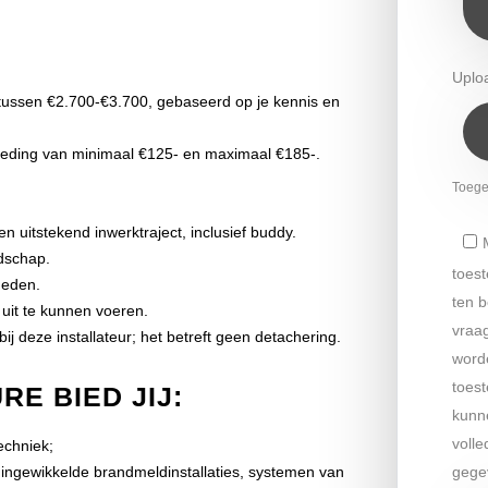
Uplo
tussen €2.700-€3.700, gebaseerd op je kennis en
goeding van minimaal €125- en maximaal €185-.
Toeges
uitstekend inwerktraject, inclusief buddy.
dschap.
toes
heden.
ten b
uit te kunnen voeren.
vraag
bij deze installateur; het betreft geen detachering.
word
toes
E BIED JIJ:
kunne
volle
echniek;
ingewikkelde brandmeldinstallaties, systemen van
gege