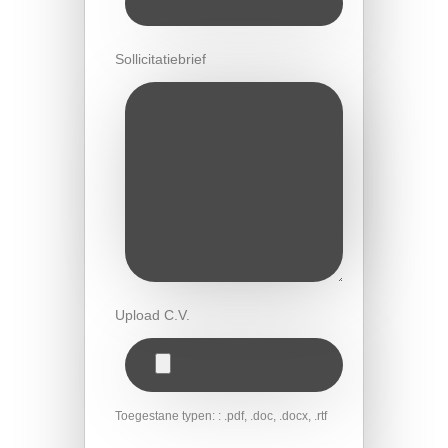
Sollicitatiebrief
Upload C.V.
Toegestane typen: : .pdf, .doc, .docx, .rtf