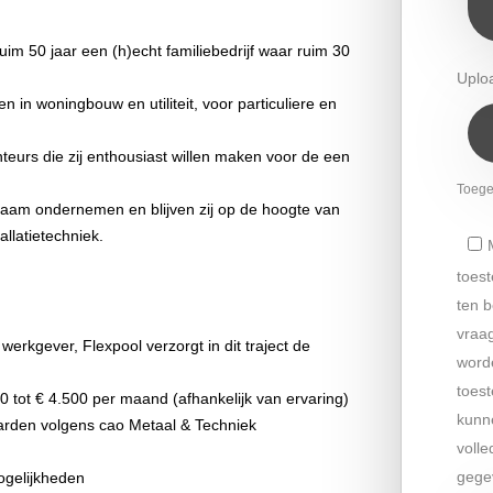
 ruim 50 jaar een (h)echt familiebedrijf waar ruim 30
Uplo
n in woningbouw en utiliteit, voor particuliere en
onteurs die zij enthousiast willen maken voor de een
Toeges
zaam ondernemen en blijven zij op de hoogte van
llatietechniek.
toes
ten b
vraag
werkgever, Flexpool verzorgt in dit traject de
word
toes
00 tot € 4.500 per maand (afhankelijk van ervaring)
kunne
arden volgens cao Metaal & Techniek
volle
gege
ogelijkheden