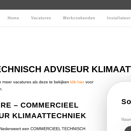
Home
Vacatures
Werkzoekenden
Installateu
CHNISCH ADVISEUR KLIMAA
meer vacatures als deze te bekijken
klik hier
voor
n.
So
URE – COMMERCIEEL
UR KLIMAATTECHNIEK
Naa
r in Nederweert een COMMERCIEEL TECHNISCH