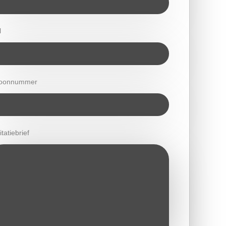
l
foonnummer
itatiebrief