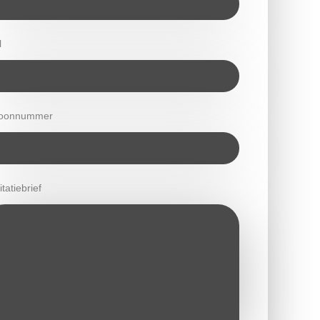
l
foonnummer
itatiebrief