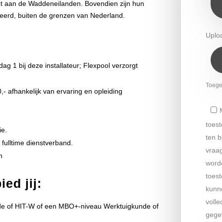
ot aan de Waddeneilanden. Bovendien zijn hun
eerd, buiten de grenzen van Nederland.
Uplo
ag 1 bij deze installateur; Flexpool verzorgt
Toeges
,- afhankelijk van ervaring en opleiding
toes
ie.
ten b
fulltime dienstverband.
vraag
n
word
toes
ed jij:
kunne
volle
e of HIT-W of een MBO+-niveau Werktuigkunde of
gege