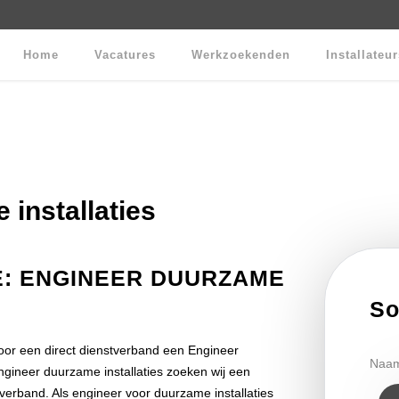
Home
Vacatures
Werkzoekenden
Installateu
installaties
E: ENGINEER DUURZAME
So
voor een direct dienstverband een Engineer
Naa
ngineer duurzame installaties zoeken wij een
tverband. Als engineer voor duurzame installaties