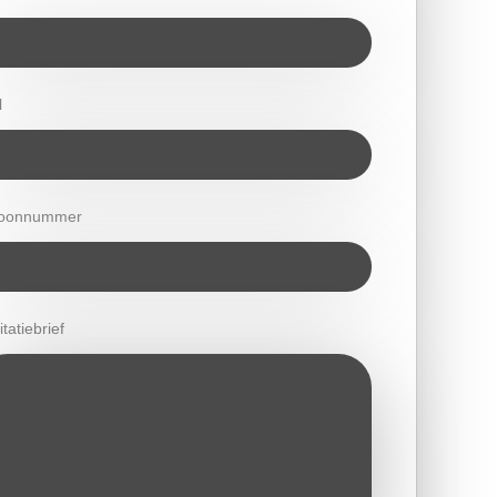
l
foonnummer
itatiebrief