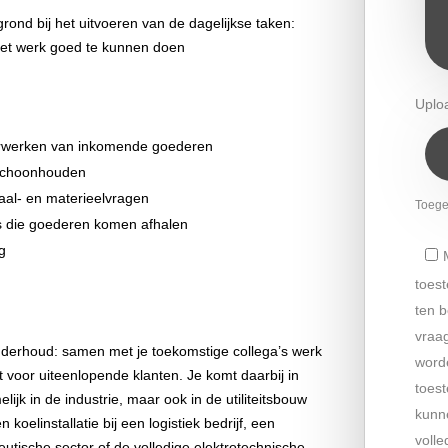
rond bij het uitvoeren van de dagelijkse taken:
het werk goed te kunnen doen
Uplo
verwerken van inkomende goederen
n schoonhouden
aal- en materieelvragen
Toeges
es die goederen komen afhalen
g
toes
ten b
vraag
onderhoud: samen met je toekomstige collega’s werk
word
voor uiteenlopende klanten. Je komt daarbij in
toes
ijk in de industrie, maar ook in de utiliteitsbouw
kunne
oelinstallatie bij een logistiek bedrijf, een
volle
utische sector of de volledige elektrotechnische