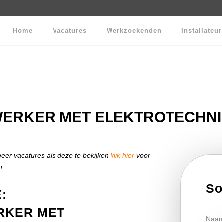
Home
Vacatures
Werkzoekenden
Installateu
ERKER MET ELEKTROTECHNIS
r vacatures als deze te bekijken
klik hier
voor
n.
So
:
RKER MET
Naa