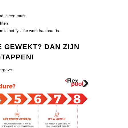
nd is een must
chten
mits het fysieke werk haalbaar is.
E GEWEKT? DAN ZIJN
STAPPEN!
eergave.