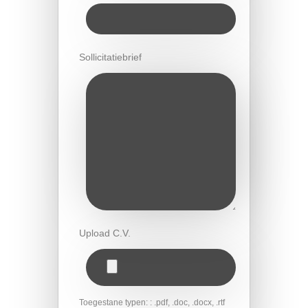
Sollicitatiebrief
Upload C.V.
Toegestane typen: : .pdf, .doc, .docx, .rtf