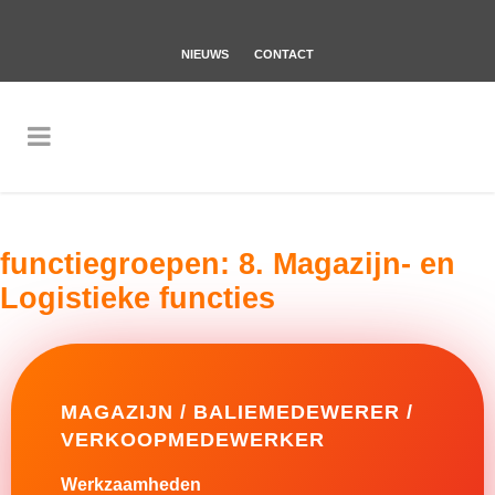
NIEUWS
CONTACT
functiegroepen:
8. Magazijn- en
Logistieke functies
MAGAZIJN / BALIEMEDEWERER /
VERKOOPMEDEWERKER
Werkzaamheden